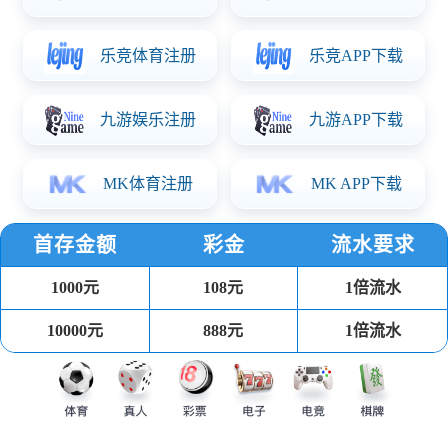
扑
近日，虎扑论坛上一则关于“大罗与梅西谁更难防”的
投票帖，在短短数小时内引爆了千万球迷的讨论。这
看似老生常谈的话题，却因为一个细节而变得格外火
爆——有网友调侃：“连科比也没这奖？” 原来，讨论
焦点并非直接比较两位传奇的荣誉数量，而是聚焦于
巅峰期“不可防守性”的纯粹竞技层面。当“大罗梅西难
防”这个关键词被推向风口浪尖，一场跨越足球与篮球
圈的论战就此拉开序幕。